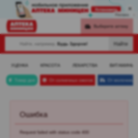
Реклама
i
Выберите аптеку
Найти
Найти, например,
Будь Здоров!
УЦЕНКА
КРАСОТА
ЛЕКАРСТВА
ВИТАМИНЫ
Товар дня
От солнечных ожогов
От молочницы
Ошибка
Request failed with status code 400