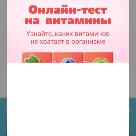
Мобильное приложение Аптеки Миницен
Всегда под рукой