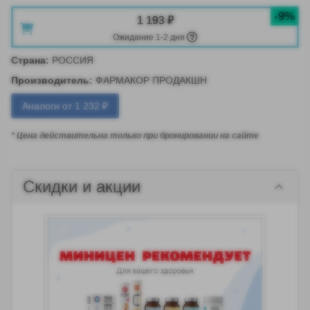
-9%
1 193 ₽
Ожидание 1-2 дня
Страна
:
РОССИЯ
Производитель
:
ФАРМАКОР ПРОДАКШН
Аналоги от 1 232 ₽
* Цена действительна только при бронировании на сайте
Скидки и акции
keyboard_arrow_down