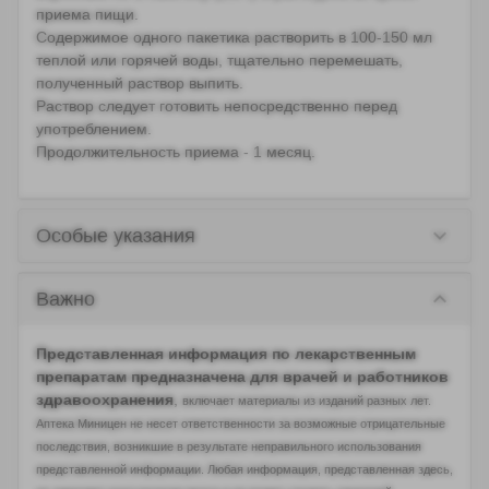
приема пищи.
Содержимое одного пакетика растворить в 100-150 мл
теплой или горячей воды, тщательно перемешать,
полученный раствор выпить.
Раствор следует готовить непосредственно перед
употреблением.
Продолжительность приема - 1 месяц.
keyboard_arrow_down
Особые указания
keyboard_arrow_down
Важно
Представленная информация по лекарственным
препаратам предназначена для врачей и работников
здравоохранения
,
включает материалы из изданий разных лет.
Аптека Миницен не несет ответственности за возможные отрицательные
последствия, возникшие в результате неправильного использования
представленной информации. Любая информация, представленная здесь,