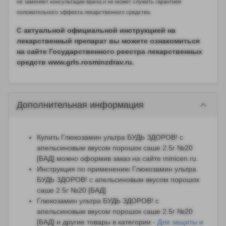
не заменяет консультации врача и не может служить гарантией
положительного эффекта лекарственного средства.
С актуальной официальной инструкцией на
лекарственный препарат вы можете ознакомиться
на сайте Государственного реестра лекарственных
средств www.grls.rosminzdrav.ru.
keyboard_arrow_down
Дополнительная информация
Пройти тест
Купить Глюкозамин ультра БУДЬ ЗДОРОВ! с
апельсиновым вкусом порошок саше 2.5г №20
Реклама
i
[БАД] можно оформив заказ на сайте minicen.ru.
Инструкция по применению Глюкозамин ультра
БУДЬ ЗДОРОВ! с апельсиновым вкусом порошок
саше 2.5г №20 [БАД]
Глюкозамин ультра БУДЬ ЗДОРОВ! с
апельсиновым вкусом порошок саше 2.5г №20
[БАД] и другие товары в категории
-
Для защиты и