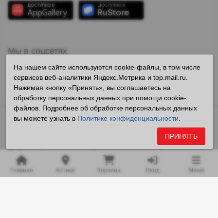
Мы в соцсетях
На нашем сайте используются cookie-файлы, в том числе
сервисов веб-аналитики Яндекс.Метрика и top.mail.ru.
Нажимая кнопку «Принять», вы соглашаетесь на
обработку персональных данных при помощи cookie-
файлов. Подробнее об обработке персональных данных
вы можете узнать в
Политике конфиденциальности
.
Владелец сайта ООО «Образ» ОГРН 1112724008242
Все права защищены ©2026
ПРИНЯТЬ
Любая информация на сайте носит справочный характер и не
является публичной офертой, определяемой положениями
Главная
Аптека
Корзина
Вход
Меню
пункта 2 статьи 437 Гражданского кодекса Российской
Федерации.
Копирование и размещение на сторонних ресурсах
информации, содержащейся на сайте minicen.ru, в том числе