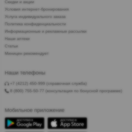
Скидки и акции
Условия интернет-бронирования
Услуга индивидуального заказа
Политика конфиденциальности
Информационные и рекламные рассылки
Наши аптеки
Статьи
Миницен рекомендует
Наши телефоны
+7 (4212) 450-999
(справочная служба)
8 (800) 755-50-77
(консультация по бонусной программе)
Мобильное приложение