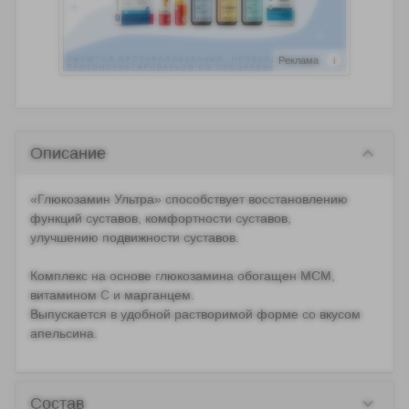
Реклама
i
keyboard_arrow_down
Описание
«Глюкозамин Ультра» способствует восстановлению
функций суставов, комфортности суставов,
улучшению подвижности суставов.
Комплекс на основе глюкозамина обогащен МСМ,
витамином С и марганцем.
Выпускается в удобной растворимой форме со вкусом
апельсина.
keyboard_arrow_down
Состав