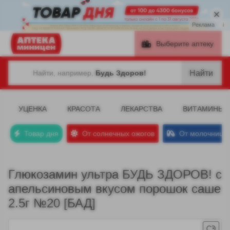
Реклама
i
Выберите аптеку
Найти
Найти, например,
Будь Здоров!
УЦЕНКА
КРАСОТА
ЛЕКАРСТВА
ВИТАМИНЫ
Товар дня
От солнечных ожогов
От молочницы
Глюкозамин ультра БУДЬ ЗДОРОВ! с
апельсиновым вкусом порошок саше
2.5г №20 [БАД]