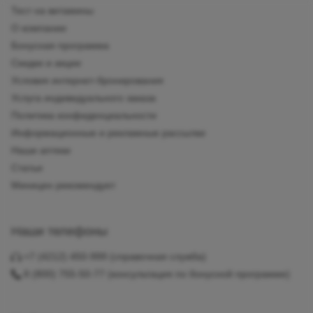
Тест на витамины
О компании
Бонусная программа
Скидки и акции
Условия интернет-бронирования
Услуга индивидуального заказа
Политика конфиденциальности
Информационные и рекламные рассылки
Наши аптеки
Статьи
Миницен рекомендует
Наши телефоны
+7 (4212) 450-999
(справочная служба)
8 (800) 755-50-77
(консультация по бонусной программе)