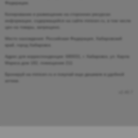
Федерации.
Копирование и размещение на сторонних ресурсах
информации, содержащейся на сайте minicen.ru, в том числе
цен на товары, запрещено.
Место нахождения: Российская Федерация, Хабаровский
край, город Хабаровск.
Адрес для корреспонденции: 680031, г. Хабаровск, ул. Карла
Маркса дом 182, помещение 211
Бронируй на minicen.ru и покупай еще дешевле в удобной
аптеке.
v2.40.7