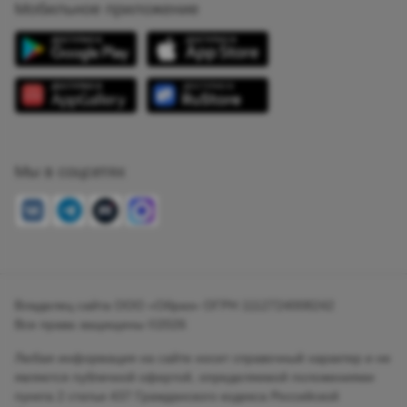
Мобильное приложение
Мы в соцсетях
Владелец сайта ООО «Образ» ОГРН 1112724008242
Все права защищены ©2026
Любая информация на сайте носит справочный характер и не
является публичной офертой, определяемой положениями
пункта 2 статьи 437 Гражданского кодекса Российской