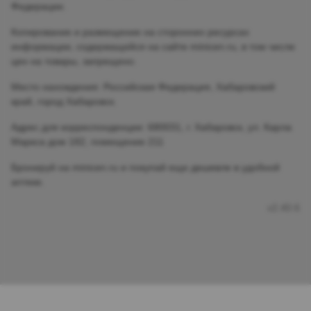
Федерации.
Копирование и размещение на сторонних ресурсах
информации, содержащейся на сайте minicen.ru, в том числе
цен на товары, запрещено.
Место нахождения: Российская Федерация, Хабаровский
край, город Хабаровск.
Адрес для корреспонденции: 680031, г. Хабаровск, ул. Карла
Маркса дом 182, помещение 211
Бронируй на minicen.ru и покупай еще дешевле в удобной
аптеке.
v2.40.6