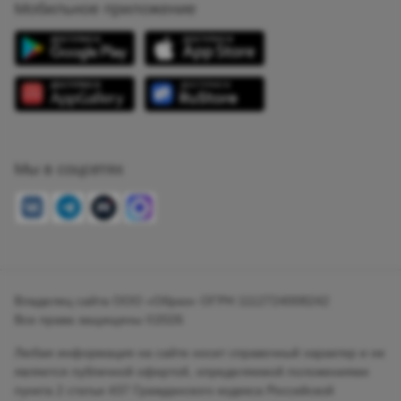
Мобильное приложение
Мы в соцсетях
Владелец сайта ООО «Образ» ОГРН 1112724008242
Все права защищены ©2026
Любая информация на сайте носит справочный характер и не
является публичной офертой, определяемой положениями
пункта 2 статьи 437 Гражданского кодекса Российской