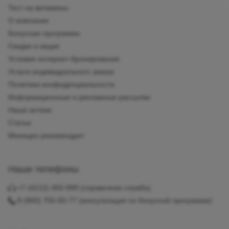
Тест на витамины
О компании
Бонусная программа
Скидки и акции
Условия интернет-бронирования
Услуга индивидуального заказа
Политика конфиденциальности
Информационные и рекламные рассылки
Наши аптеки
Статьи
Миницен рекомендует
Наши телефоны
+7 (4212) 450-999
(справочная служба)
8 (800) 755-50-77
(консультация по бонусной программе)