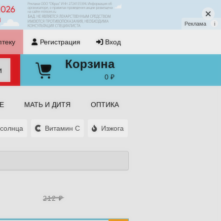
Реклама
i
птеку
Регистрация
Вход
Корзина
и
0 ₽
Е
МАТЬ И ДИТЯ
ОПТИКА
солнца
Витамин С
Изжога
Ещё 4
212 ₽