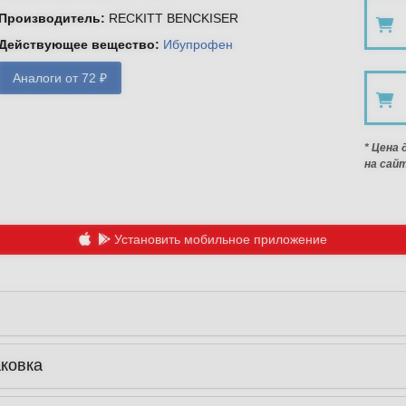
Производитель
:
RECKITT BENCKISER
Действующее вещество
:
Ибупрофен
Аналоги от 72 ₽
* Цена
на сай
Установить мобильное приложение
аковка