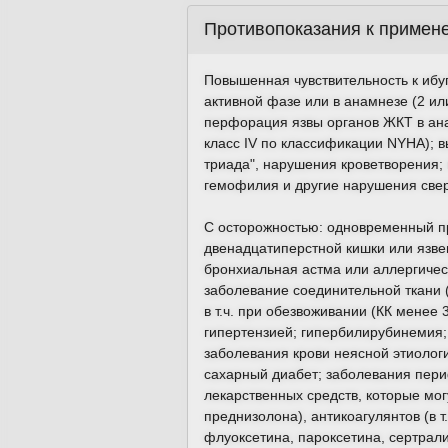
Противопоказания к примен
Повышенная чувствительность к ибу
активной фазе или в анамнезе (2 ил
перфорация язвы органов ЖКТ в ан
класс IV по классификации NYHA); 
триада", нарушения кроветворения;
гемофилия и другие нарушения сверт
С осторожностью: одновременный пр
двенадцатиперстной кишки или язвенн
бронхиальная астма или аллергичес
заболевание соединительной ткани 
в т.ч. при обезвоживании (КК менее
гипертензией; гипербилирубинемия;
заболевания крови неясной этиолог
сахарный диабет; заболевания пери
лекарственных средств, которые могу
преднизолона), антикоагулянтов (в т
флуоксетина, пароксетина, сертралин