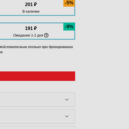
-5%
201 ₽
В наличии
-9%
191 ₽
Ожидание 1-2 дня
 действительна только при бронировании
те
keyboard_arrow_down
keyboard_arrow_down