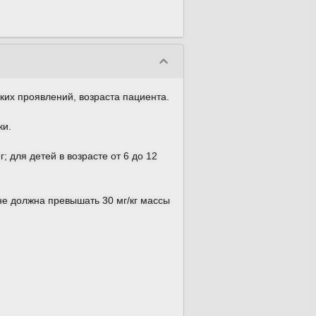
keyboard_arrow_down
их проявлений, возраста пациента.
ки.
; для детей в возрасте от 6 до 12
не должна превышать 30 мг/кг массы