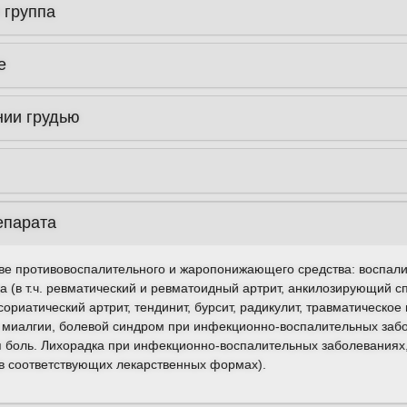
 группа
е
нии грудью
епарата
тве противовоспалительного и жаропонижающего средства: воспал
а (в т.ч. ревматический и ревматоидный артрит, анкилозирующий сп
ориатический артрит, тендинит, бурсит, радикулит, травматическое
, миалгии, болевой синдром при инфекционно-воспалительных забо
я боль. Лихорадка при инфекционно-воспалительных заболеваниях,
(в соответствующих лекарственных формах).