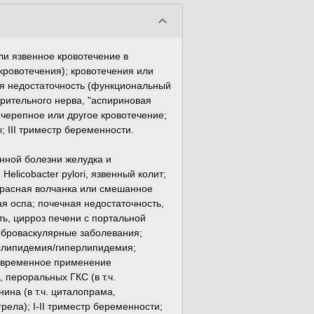
keyboard_arrow_down
и язвенное кровотечение в
кровотечения); кровотечения или
я недостаточность (функциональный
рительного нерва, "аспириновая
черепное или другое кровотечение;
; III триместр беременности.
нной болезни желудка и
elicobacter pylori, язвенный колит;
красная волчанка или смешанное
я оспа; почечная недостаточность,
ть, цирроз печени с портальной
еброваскулярные заболевания;
ислипидемия/гиперлипидемия;
новременное применение
 пероральных ГКС (в т.ч.
ина (в т.ч. циталопрама,
рела); I-II триместр беременности;