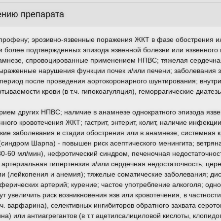
ению препарата
профену; эрозивно-язвенные поражения ЖКТ в фазе обострения ил
и более подтвержденных эпизода язвенной болезни или язвенного 
амнезе, спровоцированные применением НПВС; тяжелая сердечна
выраженные нарушения функции почек и/или печени; заболевания з
 период после проведения аортокоронарного шунтирования; внутри
ываемости крови (в т.ч. гипокоагуляция), геморрагические диатезы
ием других НПВС; наличие в анамнезе однократного эпизода язве
ого кровотечения ЖКТ; гастрит, энтерит, колит, наличие инфекции H
кие заболевания в стадии обострения или в анамнезе; системная 
(синдром Шарпа) - повышен риск асептического менингита; ветряна
 30-60 мл/мин), нефротический синдром, печеночная недостаточнос
 артериальная гипертензия и/или сердечная недостаточность; цер
ии (лейкопения и анемия); тяжелые соматические заболевания; д
ферических артерий; курение; частое употребление алкоголя; од
т увеличить риск возникновения язв или кровотечения, в частности,
.ч. варфарина), селективных ингибиторов обратного захвата серотон
а) или антиагрегантов (в т.т ацетилсалициловой кислоты, клопидог