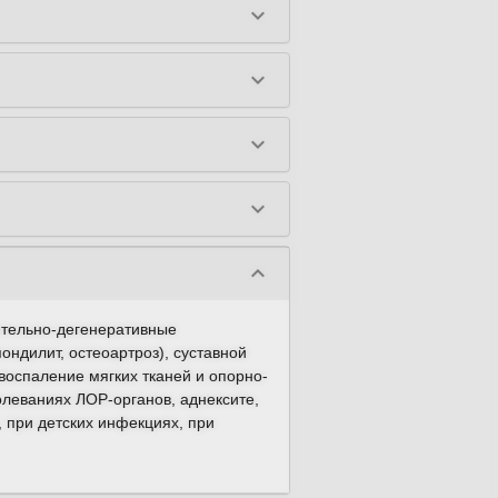
keyboard_arrow_down
keyboard_arrow_down
keyboard_arrow_down
keyboard_arrow_down
keyboard_arrow_down
ительно-дегенеративные
ондилит, остеоартроз), суставной
 воспаление мягких тканей и опорно-
леваниях ЛОР-органов, аднексите,
 при детских инфекциях, при