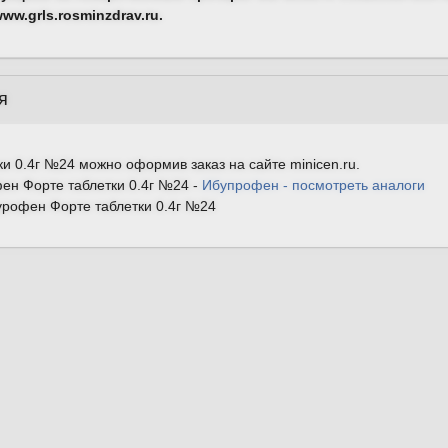
w.grls.rosminzdrav.ru.
я
и 0.4г №24 можно оформив заказ на сайте minicen.ru.
ен Форте таблетки 0.4г №24
-
Ибупрофен - посмотреть аналоги
рофен Форте таблетки 0.4г №24