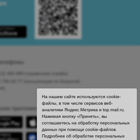
ен
телефоны
12) 450-999
(справочная служба)
) 755-50-77
(консультация по бонусной
ме)
На нашем сайте используются cookie-
файлы, в том числе сервисов веб-
ное приложение
аналитики Яндекс.Метрика и top.mail.ru.
Нажимая кнопку «Принять», вы
соглашаетесь на обработку персональных
данных при помощи cookie-файлов.
Подробнее об обработке персональных