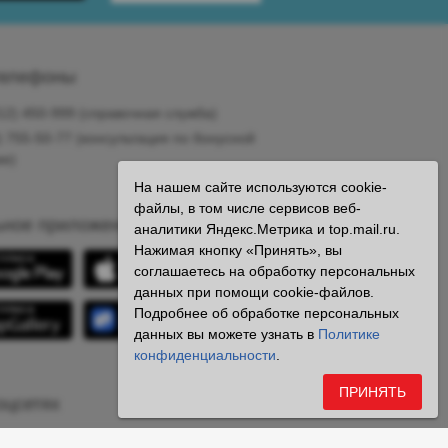
телефоны
12) 450-999
(справочная служба)
) 755-50-77
(консультация по бонусной
ме)
На нашем сайте используются cookie-
файлы, в том числе сервисов веб-
ное приложение
аналитики Яндекс.Метрика и top.mail.ru.
Нажимая кнопку «Принять», вы
соглашаетесь на обработку персональных
данных при помощи cookie-файлов.
Подробнее об обработке персональных
данных вы можете узнать в
Политике
конфиденциальности
.
ПРИНЯТЬ
оцсетях