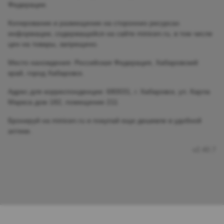
Федерации.
Копирование и размещение на сторонних ресурсах
информации, содержащейся на сайте minicen.ru, в том числе
цен на товары, запрещено.
Место нахождения: Российская Федерация, Хабаровский
край, город Хабаровск.
Адрес для корреспонденции: 680031, г. Хабаровск, ул. Карла
Маркса дом 182, помещение 211
Бронируй на minicen.ru и покупай еще дешевле в удобной
аптеке.
v2.40.7