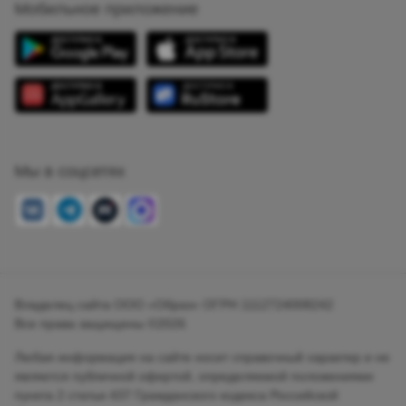
Мобильное приложение
Мы в соцсетях
Владелец сайта ООО «Образ» ОГРН 1112724008242
Все права защищены ©2026
Любая информация на сайте носит справочный характер и не
является публичной офертой, определяемой положениями
пункта 2 статьи 437 Гражданского кодекса Российской