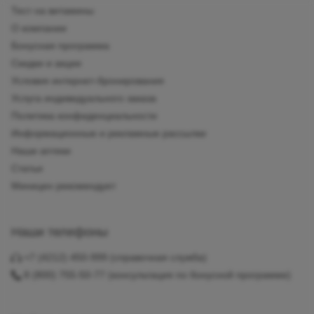
Тест на витамины
О компании
Бонусная программа
Скидки и акции
Условия интернет-бронирования
Услуга индивидуального заказа
Политика конфиденциальности
Информационные и рекламные рассылки
Наши аптеки
Статьи
Миницен рекомендует
Наши телефоны
+7 (4212) 450-999
(справочная служба)
8 (800) 755-50-77
(консультация по бонусной программе)