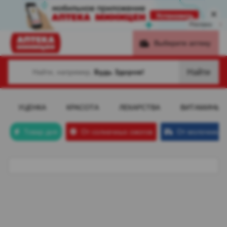
Реклама
i
Выберите аптеку
Найти
Найти, например,
Будь Здоров!
УЦЕНКА
КРАСОТА
ЛЕКАРСТВА
ВИТАМИНЫ
Товар дня
От солнечных ожогов
От молочницы